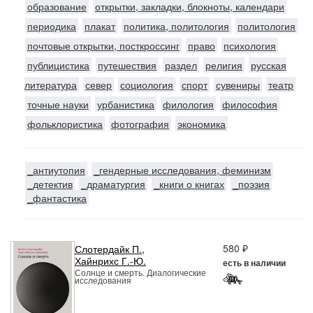
образование
открытки, закладки, блокноты, календари
периодика
плакат
политика, политология
политология
почтовые открытки, посткроссинг
право
психология
публицистика
путешествия
раздел
религия
русская
литература
север
социология
спорт
сувениры
театр
точные науки
урбанистика
филология
философия
фольклористика
фотография
экономика
_антиутопия
_гендерные исследования, феминизм
_детектив
_драматургия
_книги о книгах
_поэзия
_фантастика
580 ₽
Слотердайк П.
,
Хайнрихс Г.-Ю.
есть в наличии
Солнце и смерть. Диалогические
исследования