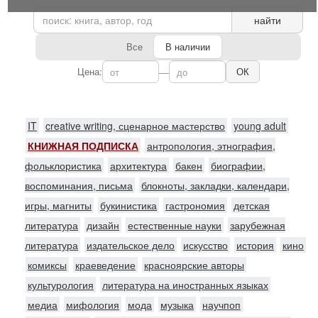
найти
Все
В наличии
Цена:
—
ОК
IT
creative writing, сценарное мастерство
young adult
КНИЖНАЯ ПОДПИСКА
антропология, этнография,
фольклористика
архитектура
бакен
биографии,
воспоминания, письма
блокноты, закладки, календари,
игры, магниты
букинистика
гастрономия
детская
литература
дизайн
естественные науки
зарубежная
литература
издательское дело
искусство
история
кино
комиксы
краеведение
красноярские авторы
культурология
литература на иностранных языках
медиа
мифология
мода
музыка
научпоп