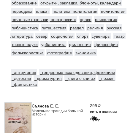
образование
открытки, закладки, блокноты, календари
периодика
плакат
политика, политология
политология
почтовые открытки, посткроссинг
право
психология
публицистика
путешествия
раздел
религия
русская
литература
север
социология
спорт
сувениры
театр
точные науки
урбанистика
филология
философия
фольклористика
фотография
экономика
_антиутопия
_гендерные исследования, феминизм
_детектив
_драматургия
_книги о книгах
_поэзия
_фантастика
295 ₽
Съянова Е. Е.
Маленькие трагедии большой
есть в наличии
истории