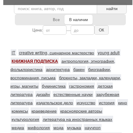
найти
Все
В наличии
Цена:
—
ОК
IT
creative writing, сценарное мастерство
young adult
КНИЖНАЯ ПОДПИСКА
антропология, этнография,
фольклористика
архитектура
бакен
биографии,
воспоминания, письма
блокноты, закладки, календари,
игры, магниты
букинистика
гастрономия
детская
литература
дизайн
естественные науки
зарубежная
литература
издательское дело
искусство
история
кино
комиксы
краеведение
красноярские авторы
культурология
литература на иностранных языках
медиа
мифология
мода
музыка
научпоп