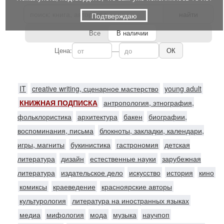
найти
Подтверждаю
Все
В наличии
Цена:
—
ОК
IT
creative writing, сценарное мастерство
young adult
КНИЖНАЯ ПОДПИСКА
антропология, этнография,
фольклористика
архитектура
бакен
биографии,
воспоминания, письма
блокноты, закладки, календари,
игры, магниты
букинистика
гастрономия
детская
литература
дизайн
естественные науки
зарубежная
литература
издательское дело
искусство
история
кино
комиксы
краеведение
красноярские авторы
культурология
литература на иностранных языках
медиа
мифология
мода
музыка
научпоп