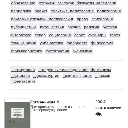
образование
открытки, закладки, блокноты, календари
периодика
плакат
политика, политология
политология
почтовые открытки, посткроссинг
право
психология
публицистика
путешествия
раздел
религия
русская
литература
север
социология
спорт
сувениры
театр
точные науки
урбанистика
филология
философия
фольклористика
фотография
экономика
_антиутопия
_гендерные исследования, феминизм
_детектив
_драматургия
_книги о книгах
_поэзия
_фантастика
900 ₽
Токменинова Л.
Дом промышленности и торговли
есть в наличии
(Екатеринбург). Дании…