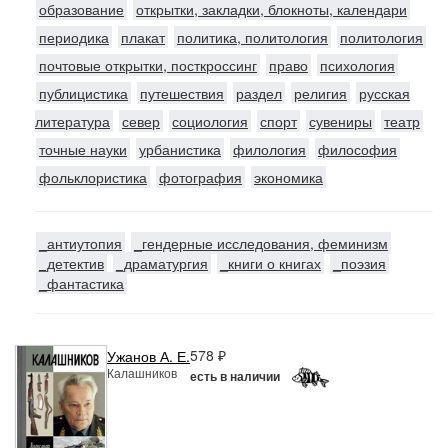
образование
открытки, закладки, блокноты, календари
периодика
плакат
политика, политология
политология
почтовые открытки, посткроссинг
право
психология
публицистика
путешествия
раздел
религия
русская
литература
север
социология
спорт
сувениры
театр
точные науки
урбанистика
филология
философия
фольклористика
фотография
экономика
_антиутопия
_гендерные исследования, феминизм
_детектив
_драматургия
_книги о книгах
_поэзия
_фантастика
578 ₽
Ужанов А. Е.
Калашников
есть в наличии