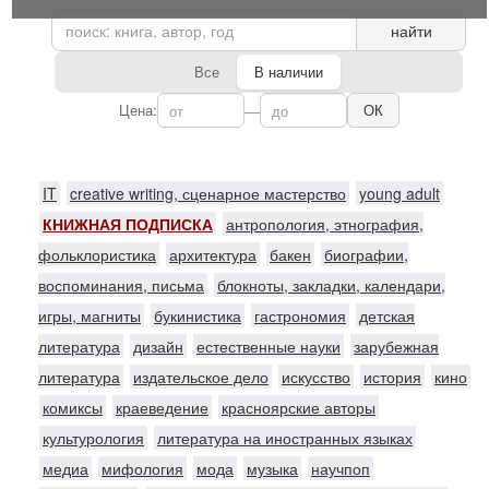
найти
Все
В наличии
Цена:
—
ОК
IT
creative writing, сценарное мастерство
young adult
КНИЖНАЯ ПОДПИСКА
антропология, этнография,
фольклористика
архитектура
бакен
биографии,
воспоминания, письма
блокноты, закладки, календари,
игры, магниты
букинистика
гастрономия
детская
литература
дизайн
естественные науки
зарубежная
литература
издательское дело
искусство
история
кино
комиксы
краеведение
красноярские авторы
культурология
литература на иностранных языках
медиа
мифология
мода
музыка
научпоп