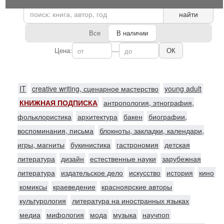
найти
Все
В наличии
Цена:
—
ОК
IT
creative writing, сценарное мастерство
young adult
КНИЖНАЯ ПОДПИСКА
антропология, этнография,
фольклористика
архитектура
бакен
биографии,
воспоминания, письма
блокноты, закладки, календари,
игры, магниты
букинистика
гастрономия
детская
литература
дизайн
естественные науки
зарубежная
литература
издательское дело
искусство
история
кино
комиксы
краеведение
красноярские авторы
культурология
литература на иностранных языках
медиа
мифология
мода
музыка
научпоп