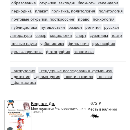
образование
открытки, закладки, блокноты, календари
периодика
плакат
политика, политология
политология
почтовые открытки, посткроссинг
право
психология
публицистика
путешествия
раздел
религия
русская
литература
север
социология
спорт
сувениры
театр
точные науки
урбанистика
филология
философия
фольклористика
фотография
экономика
_антиутопия
_гендерные исследования, феминизм
_детектив
_драматургия
_книги о книгах
_поэзия
_фантастика
672 ₽
Веццоли Дж.
Мне нравится Человек-паук… и что
есть в наличии
такого?