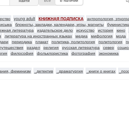
найти
Все
В наличии
Ц
ерство
young adult
КНИЖНАЯ ПОДПИСКА
антропология, этног
письма
блокноты, закладки, календари, игры, магниты
букинистик
ежная литература
издательское дело
искусство
история
кино
я
литература на иностранных языках
медиа
мифология
мода
ндари
периодика
плакат
политика, политология
политология
п
путешествия
раздел
религия
русская литература
север
социо
огия
философия
фольклористика
фотография
экономика
ания, феминизм
_детектив
_драматургия
_книги о книгах
_поэ