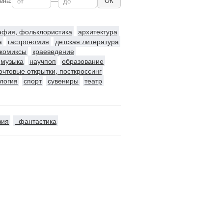
ена:
—
ОК
рафия, фольклористика
архитектура
а
гастрономия
детская литература
комиксы
краеведение
музыка
научпоп
образование
очтовые открытки, посткроссинг
логия
спорт
сувениры
театр
зия
_фантастика