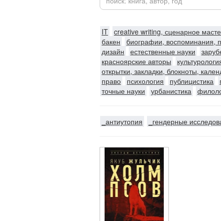
IT
creative writing, сценарное маст
бакен
биографии, воспоминания, 
дизайн
естественные науки
заруб
красноярские авторы
культурологи
открытки, закладки, блокноты, кале
право
психология
публицистика
точные науки
урбанистика
филол
_антиутопия
_гендерные исследов