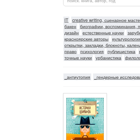
IT
creative writing, сценарное маст
бакен
биографии, воспоминания, 
дизайн
естественные науки
заруб
красноярские авторы
культурологи
открытки, закладки, блокноты, кале
право
психология
публицистика
точные науки
урбанистика
филол
_антиутопия
_гендерные исследов