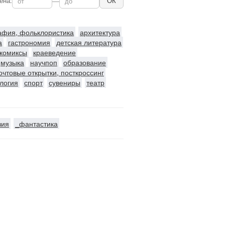
ена:
—
ОК
рафия, фольклористика
архитектура
а
гастрономия
детская литература
комиксы
краеведение
музыка
научпоп
образование
очтовые открытки, посткроссинг
логия
спорт
сувениры
театр
зия
_фантастика