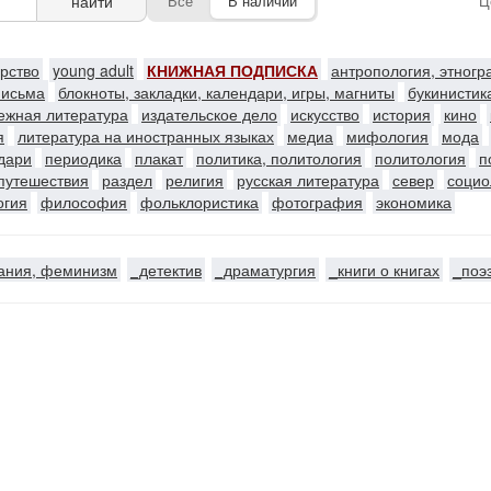
найти
Все
В наличии
Ц
ерство
young adult
КНИЖНАЯ ПОДПИСКА
антропология, этног
письма
блокноты, закладки, календари, игры, магниты
букинистик
ежная литература
издательское дело
искусство
история
кино
я
литература на иностранных языках
медиа
мифология
мода
ндари
периодика
плакат
политика, политология
политология
п
путешествия
раздел
религия
русская литература
север
социо
огия
философия
фольклористика
фотография
экономика
ания, феминизм
_детектив
_драматургия
_книги о книгах
_поэ