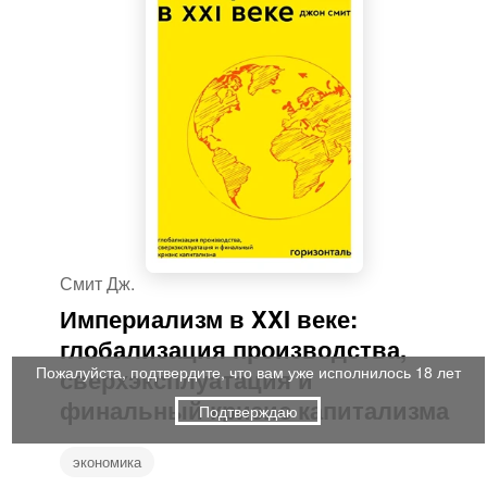
Смит Дж.
Империализм в XXI веке:
глобализация производства,
Пожалуйста, подтвердите, что вам уже исполнилось 18 лет
сверхэксплуатация и
финальный кризис капитализма
Подтверждаю
экономика