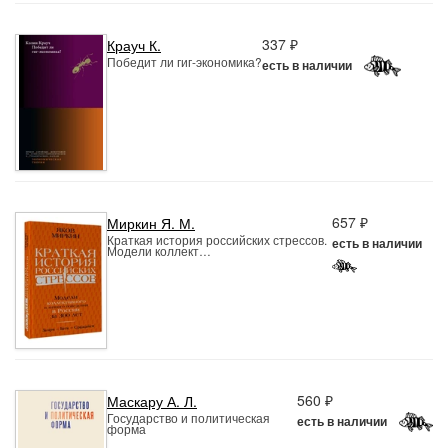
337 ₽
Крауч К.
Победит ли гиг-экономика?
есть в наличии
657 ₽
Миркин Я. М.
Краткая история российских стрессов.
есть в наличии
Модели коллект…
560 ₽
Маскару А. Л.
Государство и политическая
есть в наличии
форма