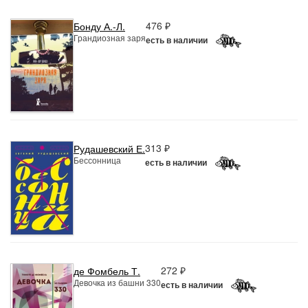
476 ₽
Бонду А.-Л.
Грандиозная заря
есть в наличии
313 ₽
Рудашевский Е.
Бессонница
есть в наличии
272 ₽
де Фомбель Т.
Девочка из башни 330
есть в наличии