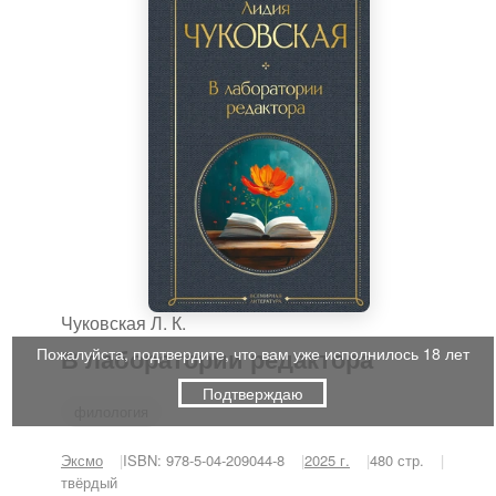
Чуковская Л. К.
В лаборатории редактора
Пожалуйста, подтвердите, что вам уже исполнилось 18 лет
Подтверждаю
филология
Эксмо
ISBN: 978-5-04-209044-8
2025 г.
480 стр.
твёрдый