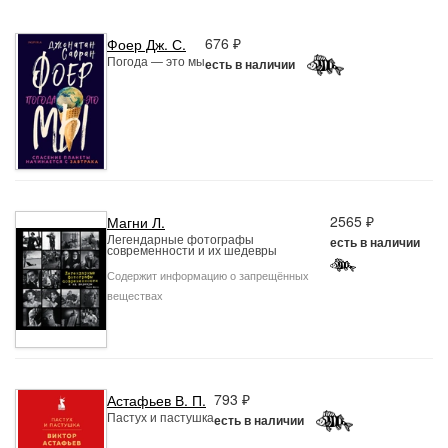
676 ₽
Фоер Дж. С.
Погода — это мы
есть в наличии
2565 ₽
Магни Л.
Легендарные фотографы
есть в наличии
современности и их шедевры
Содержит информацию о запрещённых
веществах
793 ₽
Астафьев В. П.
Пастух и пастушка
есть в наличии