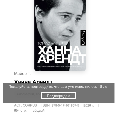
Майер Т.
Ханна Арендт
Пожалуйста, подтвердите, что вам уже исполнилось 18 лет
биографии, воспоминания, письма
Подтверждаю
АСТ, CORPUS
ISBN: 978-5-17-161857-5
2026 г.
594 стр.
твёрдый