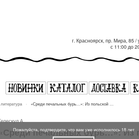
г. Красноярск, пр. Мира, 85 
с 11:00 до 
 литература
›
«Среди печальных бурь…»: Из польской …
Гелескул А.
«Среди печальных бурь…»: Из 
Пожалуйста, подтвердите, что вам уже исполнилось 18 лет