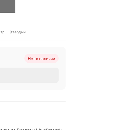
стр.
твёрдый
Нет в наличии
кевича до Виславы Шимборской.