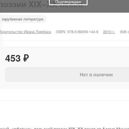
поэзии XIX–XX веков
Подтверждаю
зарубежная литература
Издательство Ивана Лимбаха
ISBN: 978-5-89059-144-9
2010 г.
608 
453 ₽
Нет в наличии
рский «изборник» польской поэзии XIX–XX веков от Адама Миц