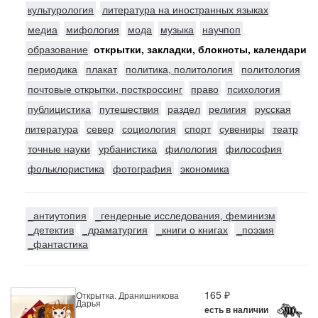
культурология
литература на иностранных языках
медиа
мифология
мода
музыка
научпоп
образование
открытки, закладки, блокноты, календари
периодика
плакат
политика, политология
политология
почтовые открытки, посткроссинг
право
психология
публицистика
путешествия
раздел
религия
русская
литература
север
социология
спорт
сувениры
театр
точные науки
урбанистика
филология
философия
фольклористика
фотография
экономика
_антиутопия
_гендерные исследования, феминизм
_детектив
_драматургия
_книги о книгах
_поэзия
_фантастика
165 ₽
Открытка. Дранишникова
Дарья
есть в наличии