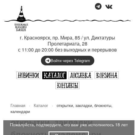
г. Красноярск, пр. Мира, 85 / ул. Диктатуры
Пролетариата, 28
с 11:00 до 20:00 без выходных и перерывов
Войти через Telegram
Главная
›
Каталог
›
открытки, закладки, блокноты,
календари
открытки, закладки,
Пожалуйста, подтвердите, что вам уже исполнилось 18 лет
блокноты, календари