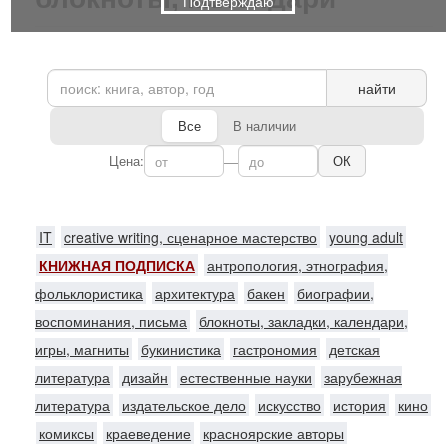
Подтверждаю
найти
Все
В наличии
Цена:
—
ОК
IT
creative writing, сценарное мастерство
young adult
КНИЖНАЯ ПОДПИСКА
антропология, этнография,
фольклористика
архитектура
бакен
биографии,
воспоминания, письма
блокноты, закладки, календари,
игры, магниты
букинистика
гастрономия
детская
литература
дизайн
естественные науки
зарубежная
литература
издательское дело
искусство
история
кино
комиксы
краеведение
красноярские авторы