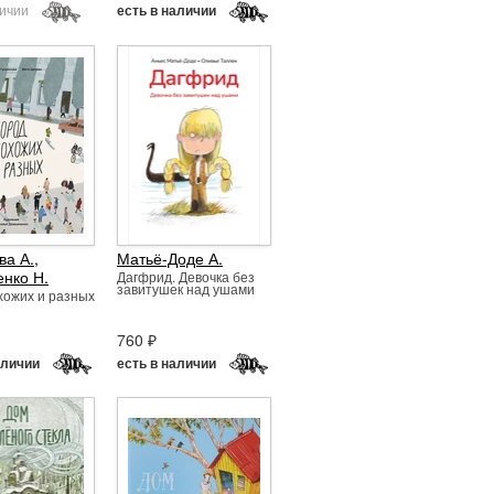
личии
есть в наличии
ва А.
,
Матьё-Доде А.
нко Н.
Дагфрид. Девочка без
завитушек над ушами
хожих и разных
760 ₽
аличии
есть в наличии