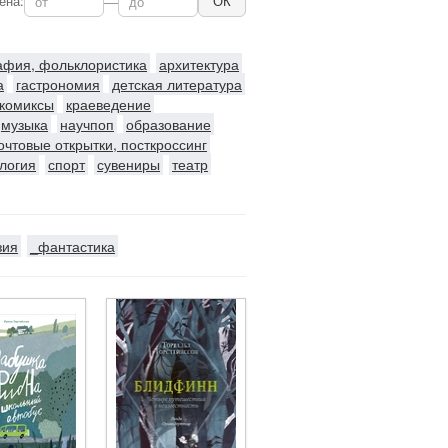
ена:
—
ОК
рафия, фольклористика
архитектура
а
гастрономия
детская литература
комиксы
краеведение
музыка
научпоп
образование
очтовые открытки, посткроссинг
логия
спорт
сувениры
театр
зия
_фантастика