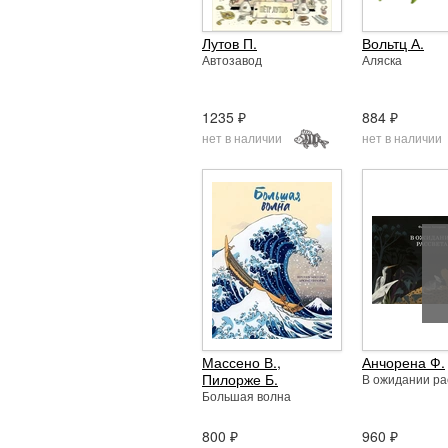
Лутов П.
Вольтц А.
Автозавод
Аляска
1235 ₽
884 ₽
нет в наличии
нет в наличии
Массено В.
,
Анчорена Ф.
Пилорже Б.
В ожидании ра
Большая волна
800 ₽
960 ₽