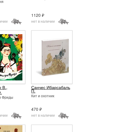
ия
1120 ₽
личии
нет в наличии
 В.
,
Санчес Ибарсабаль
П.
.
Кит и охотник
я Фриды
470 ₽
личии
нет в наличии