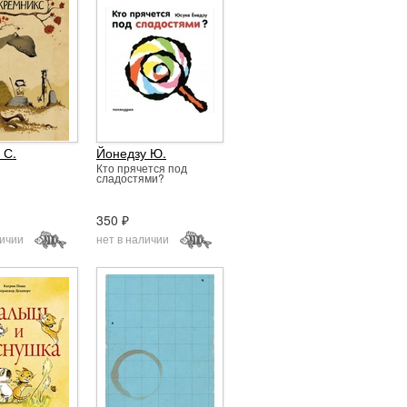
 С.
Йонедзу Ю.
Кто прячется под
сладостями?
350 ₽
личии
нет в наличии