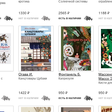
кротика
Солнечной системы
ограблен
орма
1330 ₽
2565 ₽
1188 ₽
нет в наличии
нет в на
и
есть в наличии
Огава И.
Фонтанель Б.
Массено
Массо Э
 с
Канцтовары Цубаки
Капризуля
Кисти дл
1422 ₽
950 ₽
950 ₽
нет в наличии
нет в на
есть в наличии