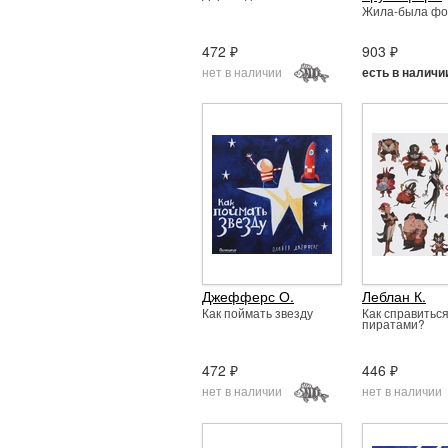
Жила-была ф
472 ₽
903 ₽
нет в наличии
есть в наличи
Джефферс О.
Леблан К.
Как поймать звезду
Как справиться
пиратами?
472 ₽
446 ₽
нет в наличии
нет в наличии