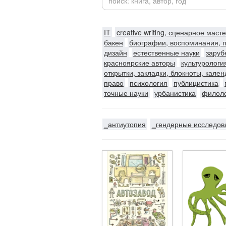
IT
creative writing, сценарное маст
бакен
биографии, воспоминания, 
дизайн
естественные науки
заруб
красноярские авторы
культурологи
открытки, закладки, блокноты, кале
право
психология
публицистика
точные науки
урбанистика
филол
_антиутопия
_гендерные исследов