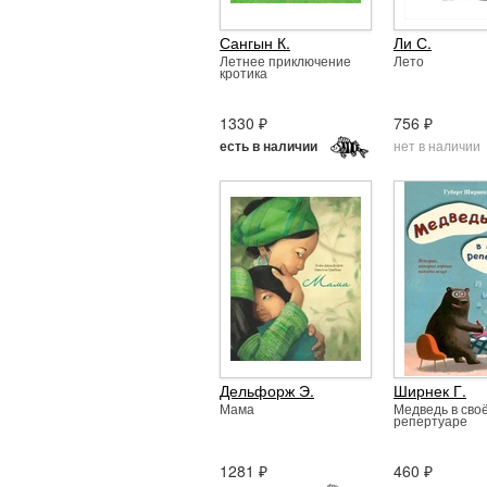
Сангын К.
Ли С.
Летнее приключение
Лето
кротика
1330 ₽
756 ₽
нет в наличии
есть в наличии
Дельфорж Э.
Ширнек Г.
Мама
Медведь в сво
репертуаре
1281 ₽
460 ₽