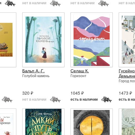
нет в наличии
нет в наличии
нет в на
и
Бальп А.-Г.
Селаш К.
Гусейно
Демьяне
Голубой камень
Горизонт
Город по
320 ₽
1045 ₽
1473 ₽
нет в наличии
есть в наличии
есть в н