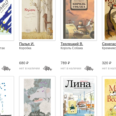
Палья И.
Терлецкий В.
Сенегас
так
Коробка
Король Собака
Кремникс
680 ₽
789 ₽
320 ₽
нет в наличии
нет в наличии
нет в на