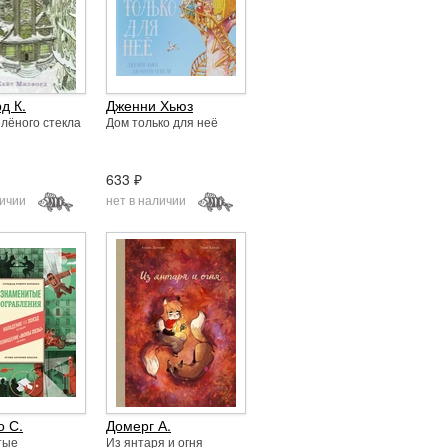
д К.
Дженни Хьюз
елёного стекла
Дом только для неё
633 ₽
личии
нет в наличии
 С.
Домерг А.
тые
Из янтаря и огня