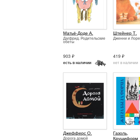
Матьё-Доде А.
Штейнер Т.
Дагфрид. Родительские
Дженни и Лор
обеты
903 ₽
419 ₽
нет в наличии
есть в наличии
Джефферс О.
Газоль
,
Крушиформ
Дорога домой