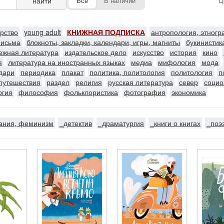
найти
Все
В наличии
Ц
ерство
young adult
КНИЖНАЯ ПОДПИСКА
антропология, этног
письма
блокноты, закладки, календари, игры, магниты
букинистик
ежная литература
издательское дело
искусство
история
кино
я
литература на иностранных языках
медиа
мифология
мода
ндари
периодика
плакат
политика, политология
политология
п
путешествия
раздел
религия
русская литература
север
социо
огия
философия
фольклористика
фотография
экономика
ания, феминизм
_детектив
_драматургия
_книги о книгах
_поэ