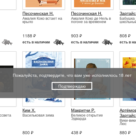
Песочинская Н.
Песочинская Н.
Зартайс
Амалия Коко встает на
Амалия Коко де Нель в
Бабушка 
крыло
погоне за временем
школьный
1188 ₽
903 ₽
808 ₽
есть в наличии
есть в наличии
есть в н
Пожалуйста, подтвердите, что вам уже исполнилось 18 лет
Подтверждаю
Ким Х.
Макритчи Р.
Артёмов
Зартайс
ссвета
Васильковая зима
Великое открытие
Эдварда
Вики-вик
Люс
800 ₽
438 ₽
880 ₽