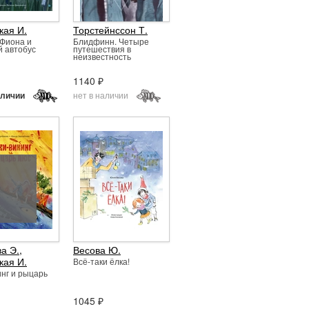
кая И.
Торстейнссон Т.
Фиона и
Блидфинн. Четыре
 автобус
путешествия в
неизвестность
1140 ₽
нет в наличии
аличии
а Э.
,
Весова Ю.
кая И.
Всё-таки ёлка!
инг и рыцарь
1045 ₽