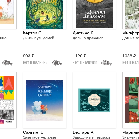
Кёртли С.
Дилтинс К.
Милфор
енцо
Дикий путь домой
Долина драконов
Дом из з
903 ₽
1120 ₽
1088 ₽
нет в наличии
нет в наличии
нет в на
Сангын К.
Бестард А.
Мариньо
Заветное желание
Загадочные пейзажи
Знамени