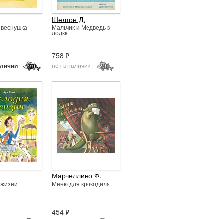
Шелтон Д.
 веснушка
Мальчик и Медведь в
лодке
758 ₽
нет в наличии
аличии
Марчеллино Ф.
 жизни
Меню для крокодила
454 ₽