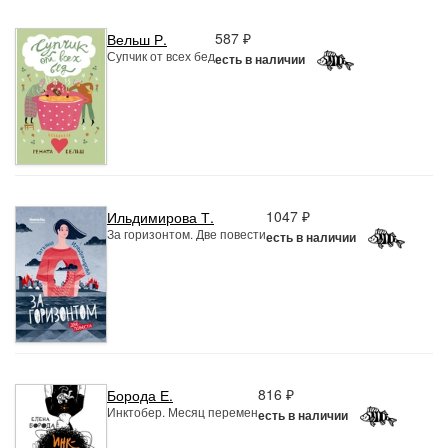
587 ₽
Вельш Р.
Супчик от всех бед
есть в наличии
1047 ₽
Ильдимирова Т.
За горизонтом. Две повести
есть в наличии
816 ₽
Борода Е.
Инктобер. Месяц перемен
есть в наличии