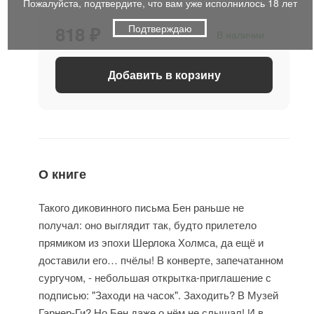
Пожалуйста, подтвердите, что вам уже исполнилось 18 лет
818 ₽
Подтверждаю
В наличии
Добавить в корзину
О книге
Такого диковинного письма Бен раньше не
получал: оно выглядит так, будто прилетело
прямиком из эпохи Шерлока Холмса, да ещё и
доставили его… пчёлы! В конверте, запечатанном
сургучом, - небольшая открытка-приглашение с
подписью: "Заходи на часок". Заходить? В Музей
Гарнер-Ги? Но Бен даже о нём не слышал! И в