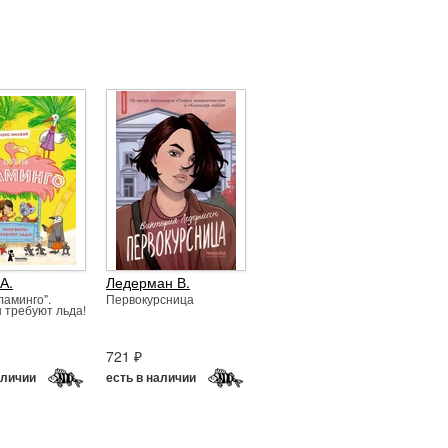
А.
Ледерман В.
ламинго".
Первокурсница
 требуют льда!
721 ₽
аличии
есть в наличии