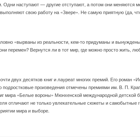
. Одни наступают — другие отступают, а потом они меняются м
 выполняют свою работу на «Звере». Не самую приятную (да, чт
 словно «вырваны из реальности, кем-то придуманы и вынуждены
ни перемен? Вернутся ли в тот мир, где можно просто жить, люб
чти двух десятков книг и лауреат многих премий. Его роман «
его подростковые произведения отмечены премиями им. В. П. Крап
иг мира «Белые вороны» Мюнхенской международной детской б
теля отличают не только увлекательные сюжеты и самобытные ге
риятии мира и выборе.