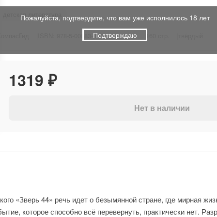
детская литература
Пожалуйста, подтвердите, что вам уже исполнилось 18 лет
Подтверждаю
КомпасГид
ISBN: 978-5-00083-850-1
2023 г.
160 стр.
твёрдый
1319 ₽
Нет в наличии
ого «Зверь 44» речь идет о безымянной стране, где мирная жи
ытие, которое способно всё перевернуть, практически нет. Раз