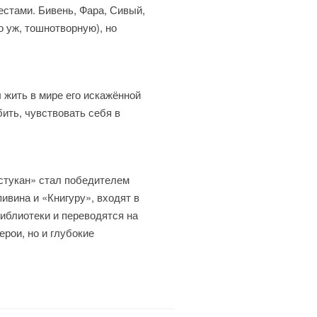
естами. Бивень, Фара, Сивый,
о уж, тошнотворную), но
 жить в мире его искажённой
ить, чувствовать себя в
Истукан» стал победителем
ивина и «Книгуру», входят в
иблиотеки и переводятся на
рои, но и глубокие