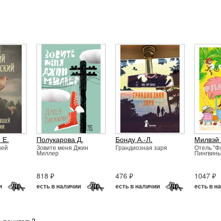
 Е.
Полукарова Д.
Бонду А.-Л.
Милвэй 
шей
Зовите меня Джин
Грандиозная заря
Отель "Ф
Миллер
Пингвины
818 ₽
476 ₽
1047 ₽
и
есть в наличии
есть в наличии
есть в н